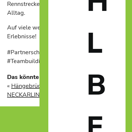
H
Rennstrecke als auch im geschäftlichen
Alltag.
Auf viele weitere gemeinsame Erfolge und
L
Erlebnisse!
#Partnerschaft #Portalum #Spider
#Teambuilding
B
Das könnte dich auch interessieren:
«
Hängebrücke
Baustart beim
NECKARLINE Rottweil
SkyLoop
»
E