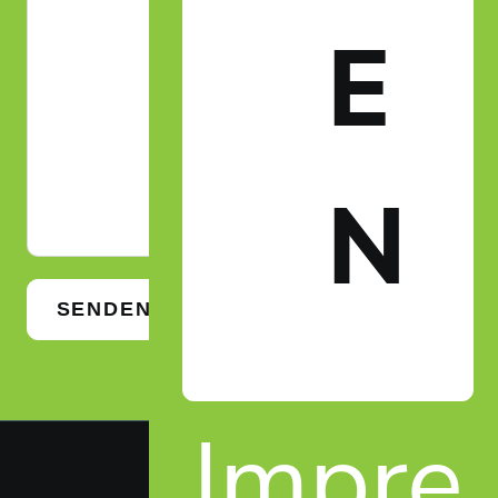
E
N
SENDEN
Impre