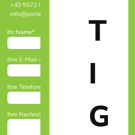
+43 5572 949 525
info@portalum.eu
T
Ihr Name*
I
Ihre E-Mail-Adresse*
Ihre Telefonnummer
G
Ihre Nachricht (optional)