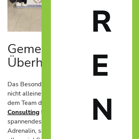
R
Gemeinsam auf der
E
Überholspur
Das Besondere an diesem Event: Wir waren
nicht alleine unterwegs. Gemeinsam mit
N
dem Team der
Spider Netzwerk
Consulting
lieferten wir uns ein
spannendes Rennen mit jeder Menge
Adrenalin, sportlichem Ehrgeiz und vor