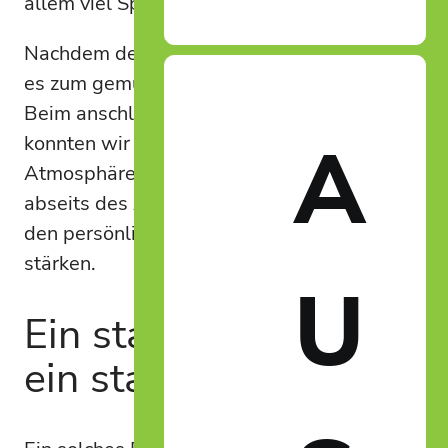
allem viel Spaß.
Nachdem der Rennsieger gekürt war, ging
es zum gemütlichen Teil des Abends über.
Beim anschließenden gemeinsamen Essen
A
konnten wir den Tag in entspannter
Atmosphäre ausklingen lassen, uns auch
abseits des Arbeitsalltags austauschen und
den persönlichen Zusammenhalt weiter
stärken.
U
Ein starkes Netzwerk,
ein starkes Team