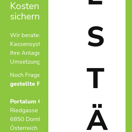
Kostenlose Erstberatung
sichern!
S
Wir beraten Sie unverbindlich zu
Kassensystemen und Zutrittslösungen für
Ihre Anlage – von der ersten Idee bis zur
Umsetzung.
T
Noch Fragen?
Antworten auf häufig
gestellte Fragen.
Portalum GmbH
Ä
Riedgasse 50
6850 Dornbirn
Österreich