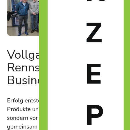
Z
Vollgas auf der
E
Rennstrecke und im
Business
Erfolg entsteht nicht nur durch moderne
P
Produkte und technische Innovationen,
sondern vor allem durch Menschen, die
gemeinsam an einem Strang ziehen. Genau