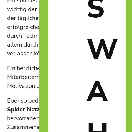
S
Ein solches Event zeigt immer wieder, wie
wichtig der persönliche Austausch neben
der täglichen Zusammenarbeit ist. Denn
erfolgreiche Projekte entstehen nicht nur
W
durch Technik und Prozesse, sondern vor
allem durch Menschen, die sich aufeinander
verlassen können.
Ein herzliches Dankeschön gilt all unseren
A
Mitarbeitern für ihren täglichen Einsatz, ihre
Motivation und die starke Zusammenarbeit.
Ebenso bedanken wir uns beim Team der
Spider Netzwerk Consulting
für die
hervorragende und partnerschaftliche
Zusammenarbeit – sowohl auf der