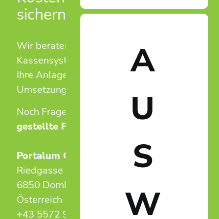
sichern!
A
Wir beraten Sie unverbindlich zu
Kassensystemen und Zutrittslösungen für
Ihre Anlage – von der ersten Idee bis zur
Umsetzung.
U
Noch Fragen?
Antworten auf häufig
gestellte Fragen.
S
Portalum GmbH
Riedgasse 50
6850 Dornbirn
W
Österreich
+43 5572 949 525