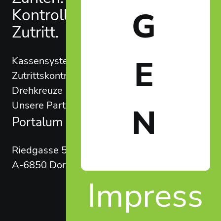
Kontrolle.
G
Tel:
Zutritt.
+43 5572 949 525
E
Kassensysteme
E-Mail:
Zutrittskontrolle
info@portalum.eu
Drehkreuze
Unsere Partner
N
Portalum GmbH
Riedgasse 50
A-6850 Dornbirn
Impress