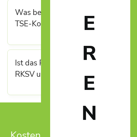
Was bedeuten RKSV- und
E
TSE-Konformität?
R
Ist das Portalum Kassensystem
RKSV und TSE konform?
E
N
Kostenlose Erstberatung