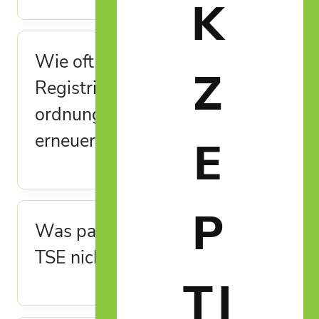
K
Wie oft muss die
Z
Registrierkassensicherheitsver
ordnung (RKSV)-Signatur
erneuert werden?
E
P
Was passiert, wenn RKSV oder
TSE nicht eingehalten werden?
TI