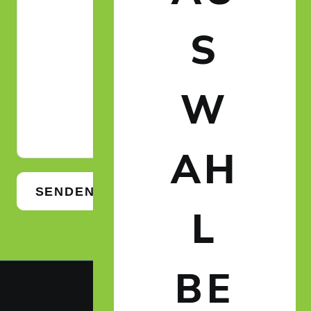
S
W
AH
SENDEN
L
BE