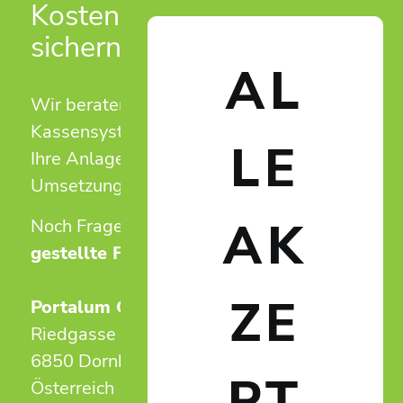
Kostenlose Erstberatung
sichern!
AL
Wir beraten Sie unverbindlich zu
Kassensystemen und Zutrittslösungen für
LE
Ihre Anlage – von der ersten Idee bis zur
Umsetzung.
AK
Noch Fragen?
Antworten auf häufig
gestellte Fragen.
ZE
Portalum GmbH
Riedgasse 50
6850 Dornbirn
PT
Österreich