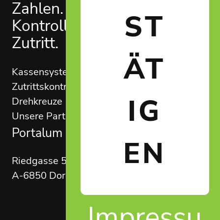
Footer
Zahlen.
Kontakt
ST
Kontrolle.
Tel:
Zutritt.
+43 5572 949 525
ÄT
Kassensysteme
E-Mail:
Zutrittskontrolle
info@portalum.eu
IG
Drehkreuze
Unsere Partner
Portalum GmbH
EN
Riedgasse 50
A-6850 Dornbirn
Impressu