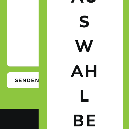
S
W
AH
SENDEN
L
BE