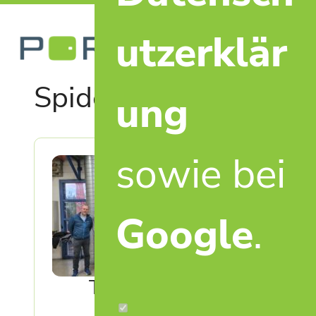
utzerklär
PORTALUM
He
Ma
Kassensysteme und Zut
Spider
na
ung
sowie bei
Google
.
Teambuilding &
Partnerschaft