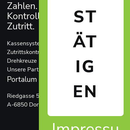
Footer
Zahlen.
Kontakt
ST
Kontrolle.
Tel:
Zutritt.
+43 5572 949 525
ÄT
Kassensysteme
E-Mail:
Zutrittskontrolle
info@portalum.eu
IG
Drehkreuze
Unsere Partner
Portalum GmbH
EN
Riedgasse 50
A-6850 Dornbirn
Impressu