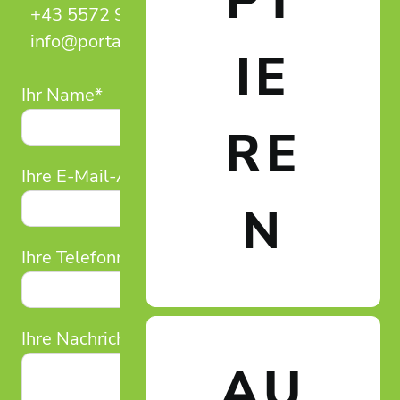
PT
+43 5572 949 525
info@portalum.eu
IE
Ihr Name*
RE
Ihre E-Mail-Adresse*
N
Ihre Telefonnummer
Ihre Nachricht (optional)
AU