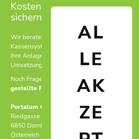
Kostenlose Erstberatung
sichern!
AL
Wir beraten Sie unverbindlich zu
Kassensystemen und Zutrittslösungen für
LE
Ihre Anlage – von der ersten Idee bis zur
Umsetzung.
AK
Noch Fragen?
Antworten auf häufig
gestellte Fragen.
ZE
Portalum GmbH
Riedgasse 50
6850 Dornbirn
Österreich